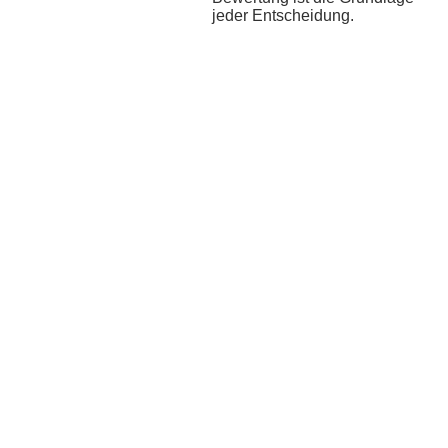
jeder Entscheidung.
Bootsgutachter für
Wertgutachten für Moto
Ein Wertgutachten beziffert den aktu
meist vor Abschluss einer Versicheru
sich, sowohl als Käufer als auch als V