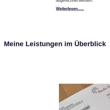
abgerechnet werden.
Weiterlesen......
Meine Leistungen im Überblick
rboote und Segelboote
ellen Wert eines Bootes und wird
ng angefordert. Zudem schaffen Sie
erkäufer, eine sehr gute