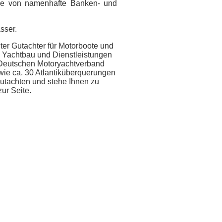
wie von namenhafte Banken- und
sser.
nter Gutachter für Motorboote und
, Yachtbau und Dienstleistungen
 Deutschen Motoryachtverband
wie ca. 30 Atlantiküberquerungen
gutachten und stehe Ihnen zu
zur Seite.
.