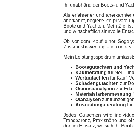
Ihr unabhängiger Boots- und Yac
Als erfahrener und anerkannter 
anerkannt, b
egleite ich private 
Boote und Yachten. Mein Ziel ist
und wirtschaftlich sinnvolle Ents
Ob vor dem Kauf einer Segelyac
Zustandsbewertung – ich unterst
Mein Leistungsspektrum umfasst:
Bootsgutachten und Yach
Kaufberatung
für Neu- und
Wertgutachten
für Kauf, V
Schadengutachten
zur Do
Osmoseanalysen
zur Erke
Materialstärkenmessung
f
Ölanalysen
zur frühzeitige
Ausrüstungsberatung
für
Jedes Gutachten wird individue
Transparenz, Praxisnähe und eine
dort im Einsatz, wo sich Ihr Boot 