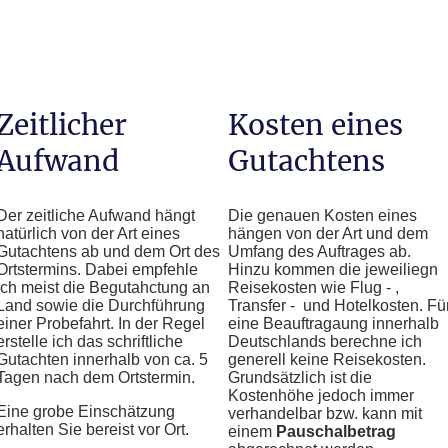
Zeitlicher
Kosten eines
Aufwand
Gutachtens
Der zeitliche Aufwand hängt
Die genauen Kosten eines
natürlich von der Art eines
hängen von der Art und dem
Gutachtens ab und dem Ort des
Umfang des Auftrages ab.
Ortstermins. Dabei empfehle
Hinzu kommen die jeweiliegn
ich meist die Begutahctung an
Reisekosten wie Flug - ,
Land sowie die Durchführung
Transfer - und Hotelkosten. Fü
einer Probefahrt. In der Regel
eine Beauftragaung innerhalb
erstelle ich das schriftliche
Deutschlands berechne ich
Gutachten innerhalb von ca. 5
generell keine Reisekosten.
Tagen nach dem Ortstermin.
Grundsätzlich ist die
Kostenhöhe jedoch immer
Eine grobe Einschätzung
verhandelbar bzw. kann mit
erhalten Sie bereist vor Ort.
einem
Pauschalbetrag