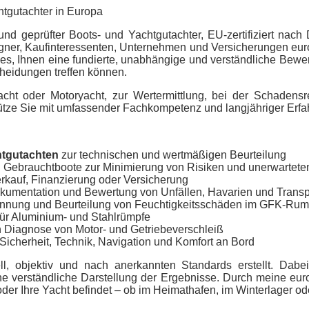
htgutachter in Europa
und geprüfter Boots- und Yachtgutachter,
EU-zertifiziert nac
Eigner, Kaufinteressenten, Unternehmen und Versicherungen eu
 es, Ihnen eine fundierte, unabhängige und verständliche Bewert
cheidungen treffen können.
ht oder Motoryacht, zur Wertermittlung, bei der Schadensr
ütze Sie mit umfassender Fachkompetenz und langjähriger Erfa
tgutachten
zur technischen und wertmäßigen Beurteilung
 Gebrauchtboote zur Minimierung von Risiken und unerwartete
erkauf, Finanzierung oder Versicherung
kumentation und Bewertung von Unfällen, Havarien und Trans
nnung und Beurteilung von Feuchtigkeitsschäden im GFK-Rum
ür Aluminium- und Stahlrümpfe
n Diagnose von Motor- und Getriebeverschleiß
 Sicherheit, Technik, Navigation und Komfort an Bord
ll, objektiv und nach anerkannten Standards erstellt. Dab
 verständliche Darstellung der Ergebnisse. Durch meine europ
oder Ihre Yacht befindet – ob im Heimathafen, im Winterlager ode