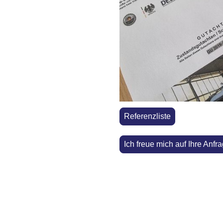
tens kaufen Sie Ihr neues Boot nie
er dessen tatsächlichen Wert. Als
e Beurteilung stets objektiv und
eeinflussende Faktoren.
Motorboote und
Referenzliste
n anderen herbeigeführt, im
nen sachverständigen
Ich freue mich auf Ihre Anfr
d ein entstandener Schaden
tzt, können im Nachhinein immense
hnte Wertminderung an Ihrem Boot
 durch einen Gutachter entstandenen
 erstatten.